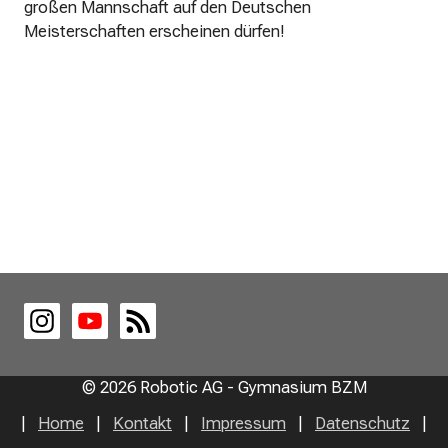
ß
großen Mannschaft auf den Deutschen
e
Meisterschaften erscheinen dürfen!
n
© 2026 Robotic AG - Gymnasium BZM
Home
Kontakt
Impressum
Datenschutz