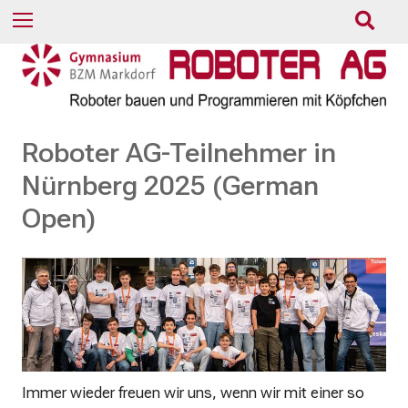
n
S
Menu
n
u
a
c
c
h
h
e
:
ö
Roboter AG-Teilnehmer in
f
f
Nürnberg 2025 (German
n
Open)
e
n
/
s
c
h
l
i
e
Immer wieder freuen wir uns, wenn wir mit einer so