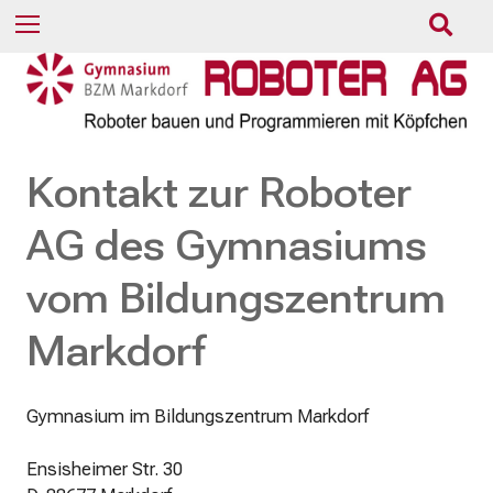
n
S
Menu
n
u
a
c
c
h
h
e
:
ö
Kontakt zur Roboter
f
f
AG des Gymnasiums
n
e
vom Bildungszentrum
n
/
Markdorf
s
c
h
Gymnasium im Bildungszentrum Markdorf
l
i
Ensisheimer Str. 30
e