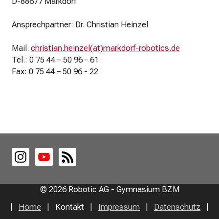
D-88677 Markdorf
ß
e
Ansprechpartner: Dr. Christian Heinzel
n
Mail.
christian.heinzel(at)markdorf-robotics.de
Tel.: 0 75 44 – 50 96 - 61
Fax: 0 75 44 – 50 96 - 22
© 2026 Robotic AG - Gymnasium BZM
Home
Kontakt
Impressum
Datenschutz